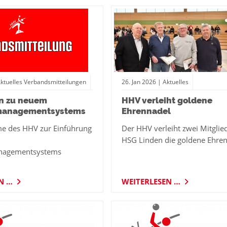
Aktuelles Verbandsmitteilungen
26.
Jan
2026
| Aktuelles
on zu neuem
HHV verleiht goldene
managementsystems
Ehrennadel
e des HHV zur Einführung
Der HHV verleiht zwei Mitglie
HSG Linden die goldene Ehre
nagementsystems
EN …
WEITERLESEN …