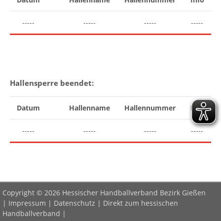
-----
-----
-----
-----
Hallensperre beendet:
Datum
Hallenname
Hallennummer
Info
-----
-----
-----
-----
Copyright © 2026 Hessischer Handballverband Bezirk Gießen
|
Impressum
|
Datenschutz
|
Direkt zum hessischen
Handballverband
|