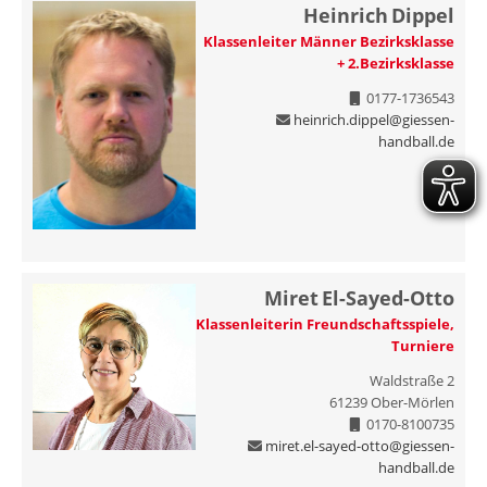
Heinrich
Dippel
Klassenleiter Männer Bezirksklasse
+ 2.Bezirksklasse
0177-1736543
heinrich.dippel@giessen-
handball.de
Miret
El-Sayed-Otto
Klassenleiterin Freundschaftsspiele,
Turniere
Waldstraße 2
61239
Ober-Mörlen
0170-8100735
miret.el-sayed-otto@giessen-
handball.de