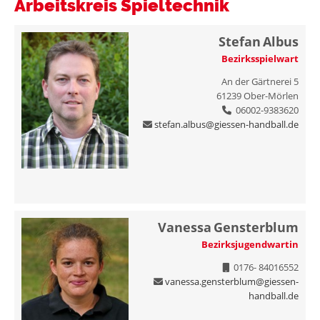
Arbeitskreis Spieltechnik
Stefan
Albus
Bezirksspielwart
An der Gärtnerei 5
61239
Ober-Mörlen
06002-9383620
stefan.albus@giessen-handball.de
Vanessa
Gensterblum
Bezirksjugendwartin
0176- 84016552
vanessa.gensterblum@giessen-
handball.de