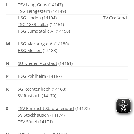
L
TSV Lang-Göns
(14147)
TSG Leihgestern
(14149)
HSG Linden
(14194)
TV Großen-Linde
TSG 1883 Lollar
(14151)
HSG Lumdatal e.V.
(14190)
M
HSG Marburg e.V.
(14180)
HSG Mörlen
(14183)
N
SU Nieder-Florstadt
(14161)
P
HSG Pohlheim
(14167)
R
SG Rechtenbach
(14168)
SV Rosbach
(14170)
S
TSV Eintracht Stadtallendorf
(14172)
SV Stockhausen
(14174)
TSV Södel
(14171)