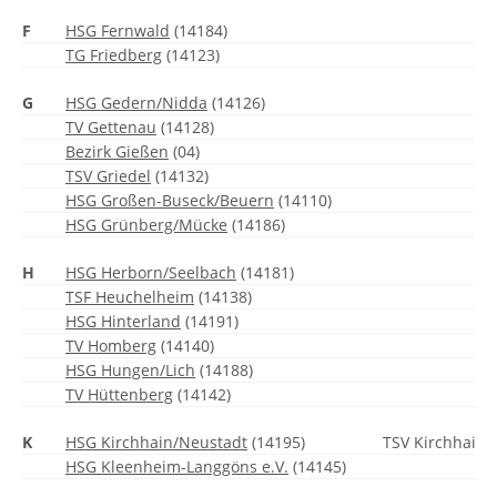
F
HSG Fernwald
(14184)
TG Friedberg
(14123)
G
HSG Gedern/Nidda
(14126)
TV Gettenau
(14128)
Bezirk Gießen
(04)
TSV Griedel
(14132)
HSG Großen-Buseck/Beuern
(14110)
HSG Grünberg/Mücke
(14186)
H
HSG Herborn/Seelbach
(14181)
TSF Heuchelheim
(14138)
HSG Hinterland
(14191)
TV Homberg
(14140)
HSG Hungen/Lich
(14188)
TV Hüttenberg
(14142)
K
HSG Kirchhain/Neustadt
(14195)
TSV Kirchhain (
HSG Kleenheim-Langgöns e.V.
(14145)