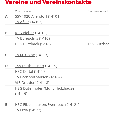
Vereine und Vereinskontakte
Vereinsname
Stammvereine bei 
A
SSV 1920 Allendorf
(14101)
TV Aßlar
(14103)
B
KSG Bieber
(14105)
TV Burgsolms
(14109)
HSG Butzbach
(14182)
HSV Butzbach-D
C
TV 06 Cölbe
(14113)
D
TSV Daubhausen
(14115)
HSG Dilltal
(14117)
TV Dornholzhausen
(14187)
VfB Driedorf
(14118)
HSG Dutenhofen/Münchholzhausen
(14119)
E
HSG Eibelshausen/Ewersbach
(14121)
TV Erda
(14122)