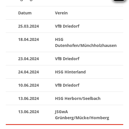
Datum
Verein
Ma
25.03.2024
VfB Driedorf
W
18.04.2024
HSG
MJ
Dutenhofen/Münchholzhausen
23.04.2024
VfB Driedorf
W
24.04.2024
HSG Hinterland
W
10.06.2024
VfB Driedorf
W
13.06.2024
HSG Herborn/Seelbach
W
13.06.2024
JSGwA
W
Grünberg/Mücke/Homberg