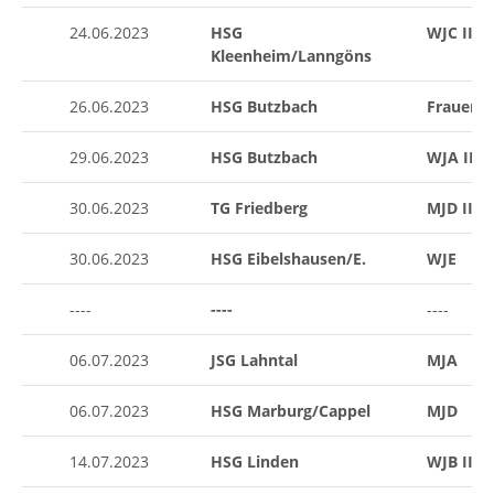
24.06.2023
HSG
WJC II
Kleenheim/Lanngöns
26.06.2023
HSG Butzbach
Frauen II
29.06.2023
HSG Butzbach
WJA II
30.06.2023
TG Friedberg
MJD II
30.06.2023
HSG Eibelshausen/E.
WJE
----
----
----
06.07.2023
JSG Lahntal
MJA
06.07.2023
HSG Marburg/Cappel
MJD
14.07.2023
HSG Linden
WJB II