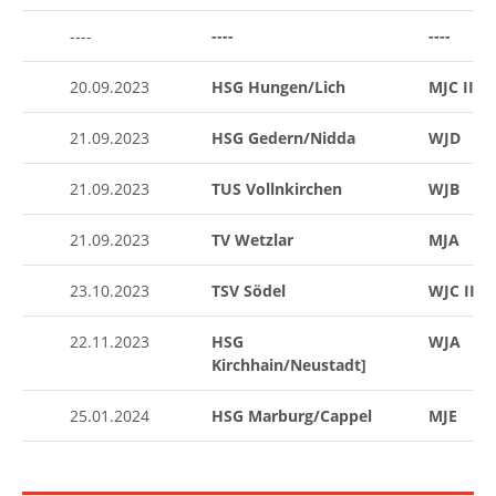
----
----
----
20.09.2023
HSG Hungen/Lich
MJC II
21.09.2023
HSG Gedern/Nidda
WJD
21.09.2023
TUS Vollnkirchen
WJB
21.09.2023
TV Wetzlar
MJA
23.10.2023
TSV Södel
WJC II
22.11.2023
HSG
WJA
Kirchhain/Neustadt]
25.01.2024
HSG Marburg/Cappel
MJE